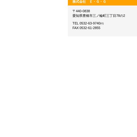
株式会社 Ｅ・Ｇ・Ｇ
〒440-0838
愛知県豊橋市三ノ輪町三丁目78の2
TEL 0532-63-9740㈹
FAX 0532-61-2855