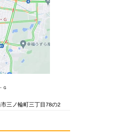
・Ｇ
豊橋市三ノ輪町三丁目78の2